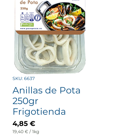
SKU: 6637
Anillas de Pota
250gr
Frigotienda
Precio
4,85 €
19,40 €
/
1kg
19,40 €