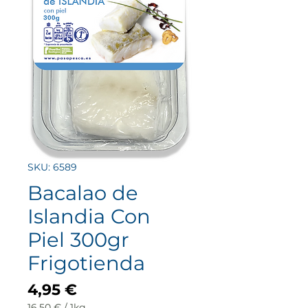
SKU: 6589
Bacalao de
Islandia Con
Piel 300gr
Frigotienda
Precio
4,95 €
16,50 €
/
1kg