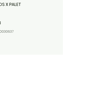
S X PALET
3
0030637
FAQ
Zonas de reparto
Condiciones de contractación
Política de cookies
Política de privacidad