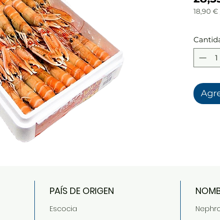
18,90 €
18,90 €
por
1
Cantid
Kilogr
Agre
PAÍS DE ORIGEN
NOMB
Escocia
Nephro