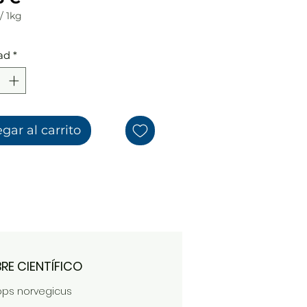
/
1kg
ad
*
amos
gar al carrito
RE CIENTÍFICO
ps norvegicus