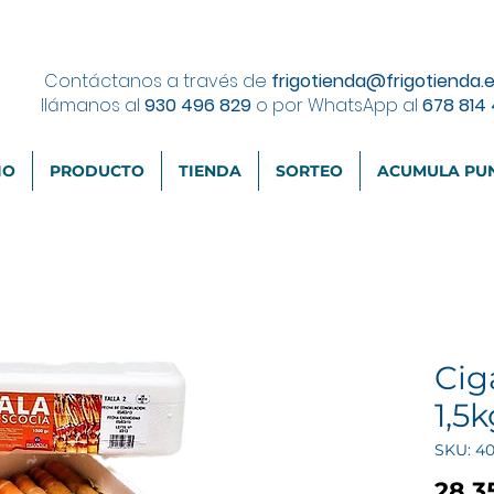
Contáctanos a través de
frigotienda@frigotienda.
llámanos al
930 496 829
o por WhatsApp al
678 814
IO
PRODUCTO
TIENDA
SORTEO
ACUMULA PU
Cig
1,5
SKU: 4
28,3