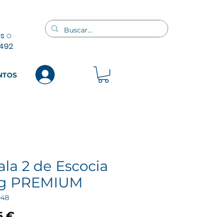
es
o
 492
c
NTOS
ala 2 de Escocia
kg PREMIUM
048
Precio
5 €