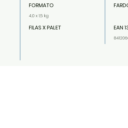
FORMATO
FARDO
4,0 x 1,5 kg
FILAS X PALET
EAN 1
841206