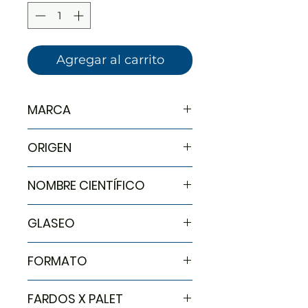
Kilogramos
Agregar al carrito
MARCA
PASAPESCA
ORIGEN
Escocia
NOMBRE CIENTÍFICO
Nephrops norvegicus
GLASEO
0,00
FORMATO
4,0 x 1,0 kg
FARDOS X PALET