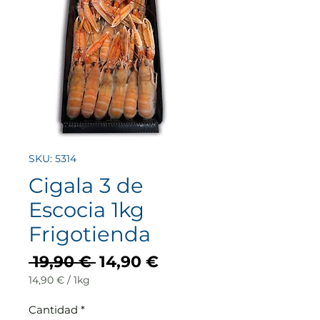
SKU: 5314
Cigala 3 de
Escocia 1kg
Frigotienda
Precio
Precio
 19,90 € 
14,90 €
de
14,90 €
/
1kg
14,90 €
oferta
por
Cantidad
*
1