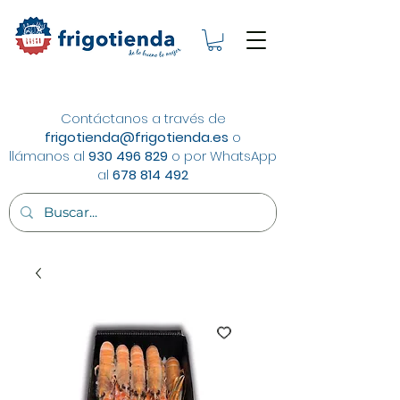
Contáctanos a través de
frigotienda@frigotienda.es
o
llámanos al
930 496 829
o por WhatsApp
al
678 814 492