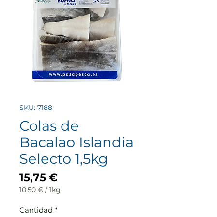
SKU: 7188
Colas de
Bacalao Islandia
Selecto 1,5kg
Precio
15,75 €
10,50 €
/
1kg
10,50 €
por
Cantidad
*
1