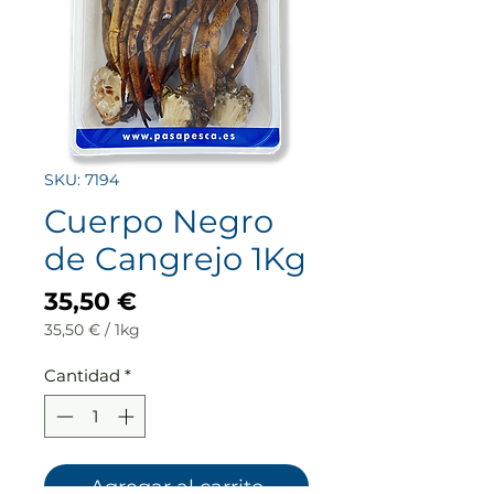
SKU: 7194
Cuerpo Negro
de Cangrejo 1Kg
Precio
35,50 €
35,50 €
/
1kg
35,50 €
por
Cantidad
*
1
Kilogramos
Agregar al carrito