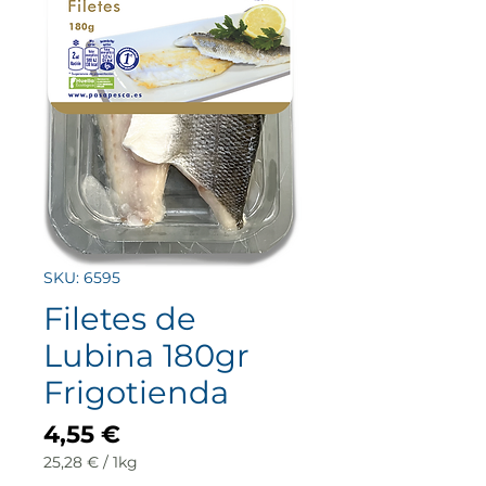
SKU: 6595
Filetes de
Lubina 180gr
Frigotienda
Precio
4,55 €
25,28 €
/
1kg
25,28 €