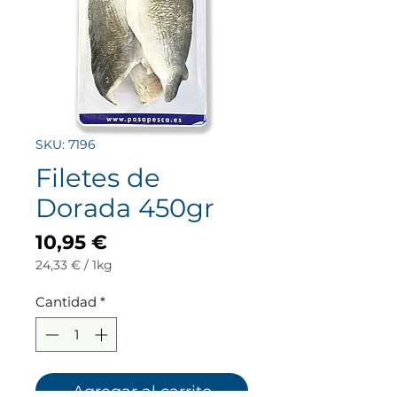
SKU: 7196
Filetes de
Dorada 450gr
Precio
10,95 €
24,33 €
/
1kg
24,33 €
por
Cantidad
*
1
Kilogramos
Agregar al carrito