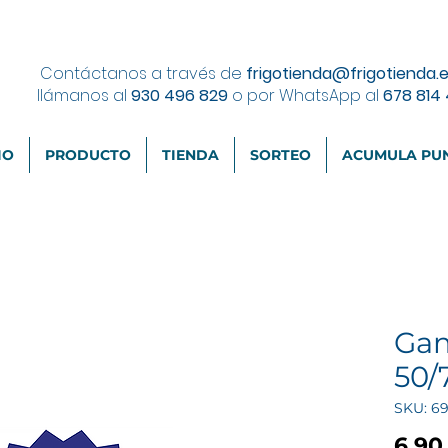
Contáctanos a través de
frigotienda@frigotienda.
llámanos al
930 496 829
o por WhatsApp al
678 814
IO
PRODUCTO
TIENDA
SORTEO
ACUMULA PU
Gam
50/
SKU: 6
6,90