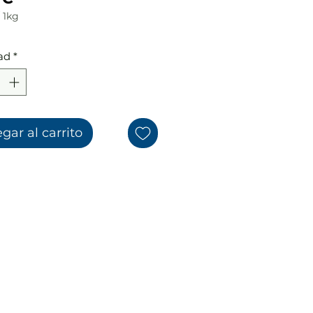
/
1kg
ad
*
amos
gar al carrito
FAQ