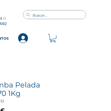
es
o
 492
c
NTOS
ba Pelada
70 1Kg
932
Precio
 €