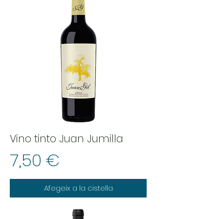
Vino tinto Juan Jumilla
Preu
7,50 €
Afegeix a la cistella