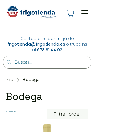
Contacta'ns per mitjà de
frigotienda@frigotienda.es
o truca'ns
al
678 81 44 92
Inici
Bodega
Bodega
4 productes
Filtra i ordena