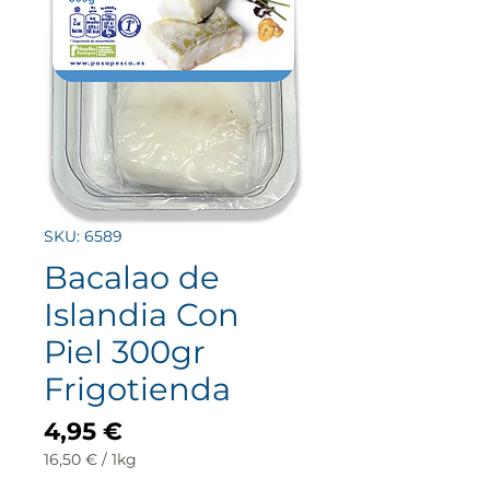
SKU: 6589
Bacalao de
Islandia Con
Piel 300gr
Frigotienda
Price
4,95 €
16,50 €
/
1kg
16,50 €