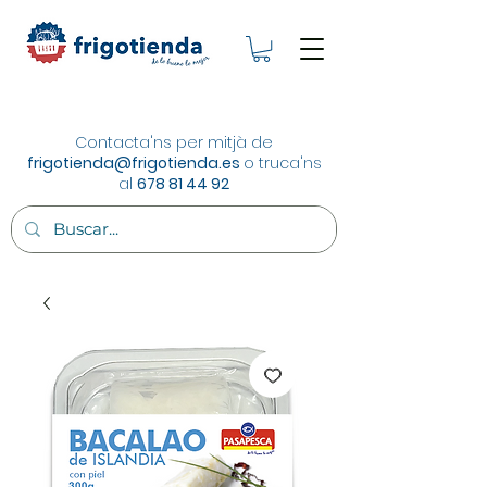
Contacta'ns per mitjà de
frigotienda@frigotienda.es
o truca'ns
al
678 81 44 92