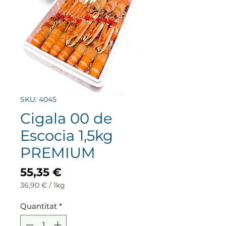
SKU: 4045
Cigala 00 de
Escocia 1,5kg
PREMIUM
Price
55,35 €
36,90 €
/
1kg
36,90 €
per
Quantitat
*
1
Kilogram