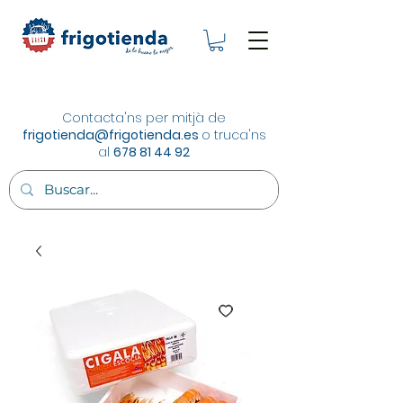
Contacta'ns per mitjà de
frigotienda@frigotienda.es
o truca'ns
al
678 81 44 92