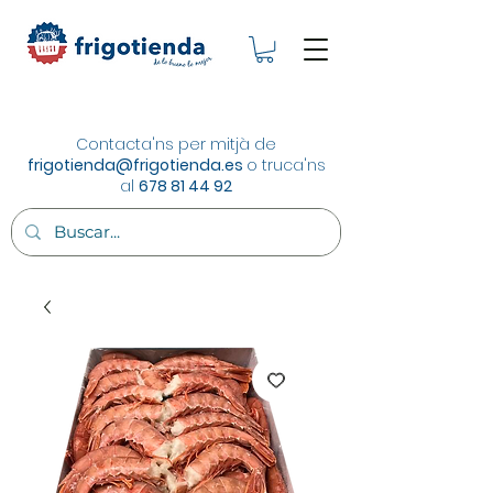
Contacta'ns per mitjà de
frigotienda@frigotienda.es
o truca'ns
al
678 81 44 92