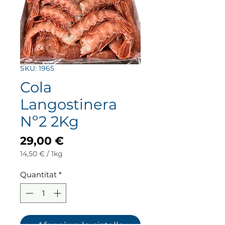
SKU: 1965
Cola
Langostinera
Nº2 2Kg
Price
29,00 €
14,50 €
/
1kg
14,50 €
per
Quantitat
*
1
Kilogram