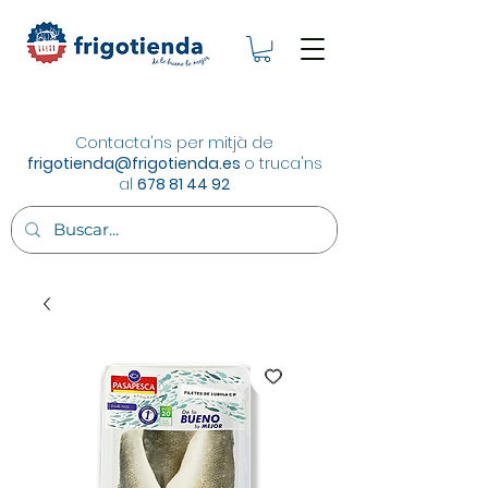
Contacta'ns per mitjà de
frigotienda@frigotienda.es
o truca'ns
al
678 81 44 92