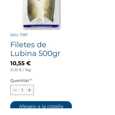
SKU: 7197
Filetes de
Lubina 500gr
Price
10,55 €
21,10 €
/
1kg
21,10 €
per
Quantitat
*
1
Kilogram
Afegeix a la cistella