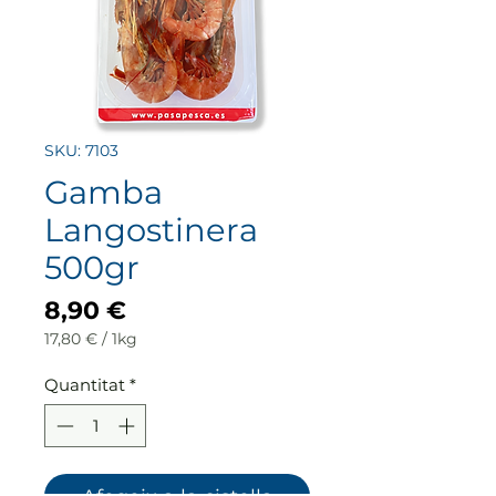
SKU: 7103
Gamba
Langostinera
500gr
Price
8,90 €
17,80 €
/
1kg
17,80 €
per
Quantitat
*
1
Kilogram