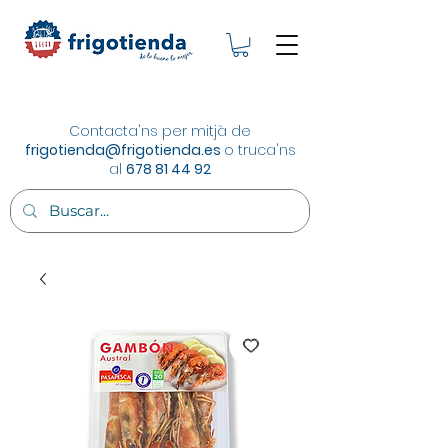
Contacta'ns per mitjà de
frigotienda@frigotienda.es
o truca'ns
al
678 81 44 92