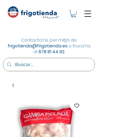
Contacta'ns per mitjà de
frigotienda@frigotienda.es
o truca'ns
al
678 81 44 92