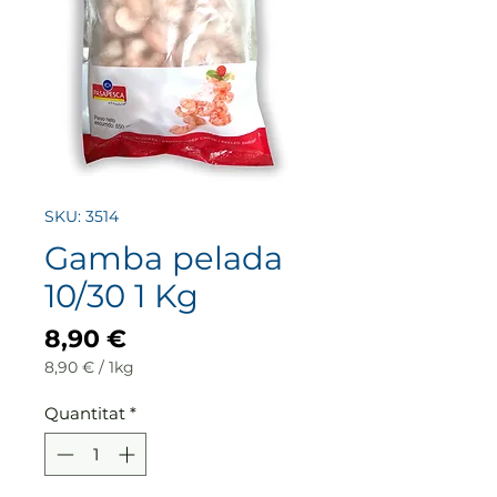
SKU: 3514
Gamba pelada
10/30 1 Kg
Price
8,90 €
8,90 €
/
1kg
8,90 €
per
Quantitat
*
1
Kilogram